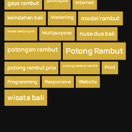
grooming pria
Internet
gaya rambut
keindahan bali
Marketing
model rambut
Model rambut pria
Multipurpose
nusa dua bali
potongan rambut
Potong Rambut
potong rambut wanita
potong rambut pria
Print
Programming
Responsive
Website
wisata bali