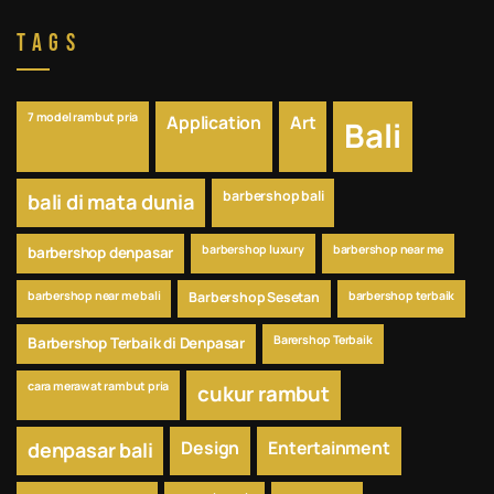
Tags
7 model rambut pria
Application
Art
Bali
barbershop bali
bali di mata dunia
barbershop luxury
barbershop near me
barbershop denpasar
barbershop near me bali
Barbershop Sesetan
barbershop terbaik
Barershop Terbaik
Barbershop Terbaik di Denpasar
cara merawat rambut pria
cukur rambut
Design
Entertainment
denpasar bali