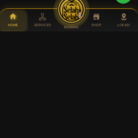
HOME
SERVICES
SHOP
LOKASI
BOOKING