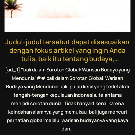
Judul-judul tersebut dapat disesuaikan
dengan fokus artikel yang ingin Anda
tulis, baik itu tentang budaya,
pariwisata, alam, atau pengaruh Bali
[ad_1] "bali dalam Sorotan Global: Warisan Budaya yang
secara global.
Mendunia"## bali dalam Sorotan Global: Warisan
Budaya yang Mendunia bali, pulau kecil yang terletak di
tengah-tengah kepulauan Indonesia, telah lama
menjadi sorotan dunia. Tidak hanya dikenal karena
keindahan alamnya yang memukau, bali juga mencuri
perhatian global melalui warisan budayanya yang kaya
dan…