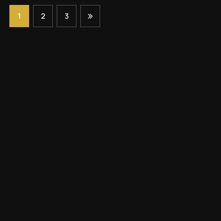
1
2
3