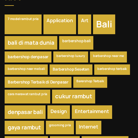
7 model rambut pria
Application
Art
Bali
barbershop bali
bali di mata dunia
barbershop luxury
barbershop near me
barbershop denpasar
barbershop near me bali
Barbershop Sesetan
barbershop terbaik
Barershop Terbaik
Barbershop Terbaik di Denpasar
cara merawat rambut pria
cukur rambut
Design
Entertainment
denpasar bali
grooming pria
Internet
gaya rambut