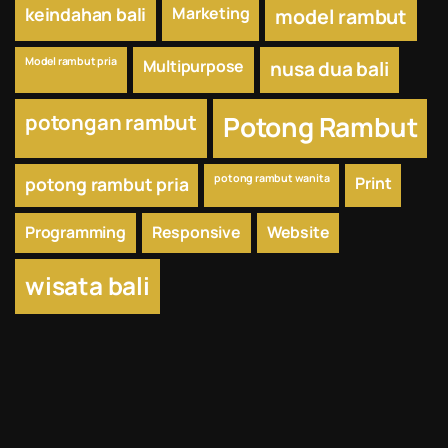
keindahan bali
Marketing
model rambut
Model rambut pria
Multipurpose
nusa dua bali
potongan rambut
Potong Rambut
potong rambut wanita
potong rambut pria
Print
Programming
Responsive
Website
wisata bali