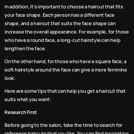
In addition, it’s important to choose a haircut that fits
your face shape. Each person has a different face
shape, and a haircut that suits the face shape can
increase the overall appearance. For example, for those
who have a round face, a long-cut hairstyle can help
lengthen the face.
On the other hand, for those who have a square face, a
soft hairstyle around the face can give a more feminine
look.
Here are some tips that can help you get a haircut that
suits what you want:
Research First
Before going to the salon, take the time to search for
reference haircuts that you like. You can find inspiration