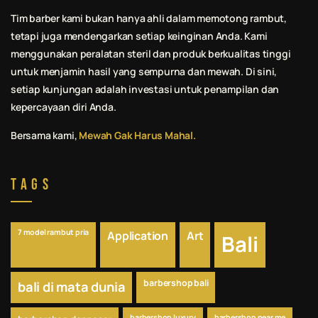
Tim barber kami bukan hanya ahli dalam memotong rambut,
tetapi juga mendengarkan setiap keinginan Anda. Kami
menggunakan peralatan steril dan produk berkualitas tinggi
untuk menjamin hasil yang sempurna dan mewah. Di sini,
setiap kunjungan adalah investasi untuk penampilan dan
kepercayaan diri Anda.
Bersama kami,
Mewah Gak Harus Mahal.
Tags
7 model rambut pria
Application
Art
Bali
barbershop bali
bali di mata dunia
barbershop luxury
barbershop near me