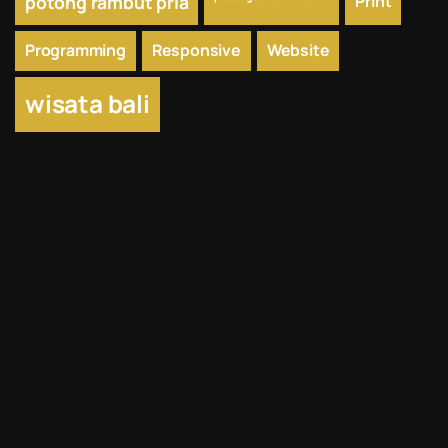
potong rambut pria
Print
Programming
Responsive
Website
wisata bali