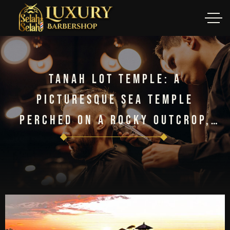
Tanah Lot Temple: A
Picturesque Sea Temple
Perched On A Rocky Outcrop,
Especially Stunning At Sunset.