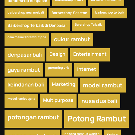
barbershop denpasar
barbershop near me bali
Barbershop Sesetan
barbershop terbaik
Barershop Terbaik
Barbershop Terbaik di Denpasar
cara merawat rambut pria
cukur rambut
Design
Entertainment
denpasar bali
grooming pria
Internet
gaya rambut
keindahan bali
Marketing
model rambut
Model rambut pria
Multipurpose
nusa dua bali
potongan rambut
Potong Rambut
potong rambut wanita