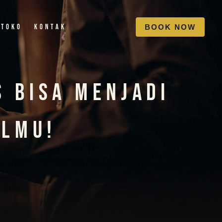
Toko
Kontak
B
O
O
K
N
O
W
s Bisa Menjadi
elmu!