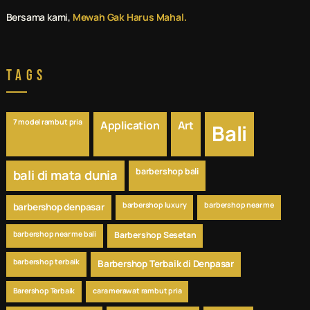
Bersama kami,
Mewah Gak Harus Mahal.
Tags
7 model rambut pria
Application
Art
Bali
barbershop bali
bali di mata dunia
barbershop luxury
barbershop near me
barbershop denpasar
barbershop near me bali
Barbershop Sesetan
barbershop terbaik
Barbershop Terbaik di Denpasar
Barershop Terbaik
cara merawat rambut pria