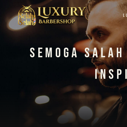
L
Semoga Salah 
Insp