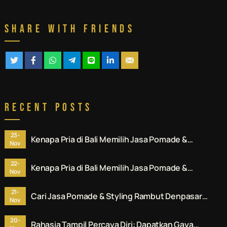
Share With Friends
Recent Posts
23-
Kenapa Pria di Bali Memilih Jasa Pomade &
Nov
Styling Rambut Denpasar Profesional? Ini
Alasannya.
22-
Kenapa Pria di Bali Memilih Jasa Pomade &
Nov
Styling Rambut Denpasar Profesional? Ini
Alasannya.
21-
Cari Jasa Pomade & Styling Rambut Denpasar?
Nov
Ini Rekomendasi No. 1 untuk Anda.
20-
Rahasia Tampil Percaya Diri: Dapatkan Gaya