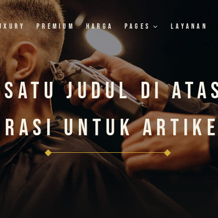
uxury
Premium
Harga
Pages
Layanan
Satu Judul Di Ata
irasi Untuk Artik