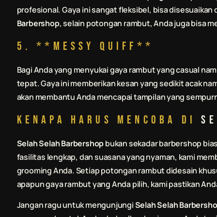
profesional. Gaya ini sangat fleksibel, bisa disesuaik
Barbershop
, selain potongan rambut, Anda juga bisa m
5. **Messy Quiff**
Bagi Anda yang menyukai gaya rambut yang casual namun
tepat. Gaya ini memberikan kesan yang sedikit acak namu
akan membantu Anda mencapai tampilan yang sempurna 
Kenapa Harus Mencoba di
Se
Selah Selah Barbershop
bukan sekadar barbershop bias
fasilitas lengkap, dan suasana yang nyaman, kami mem
grooming Anda. Setiap potongan rambut didesain khus
apapun gaya rambut yang Anda pilih, kami pastikan And
Jangan ragu untuk mengunjungi
Selah Selah Barbersh