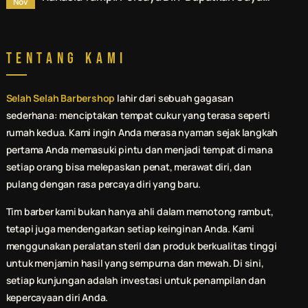
Nov
Terbaik di Jasa Pomade & Styling Rambut
Denpasar.
Tentang Kami
Selah Selah Barbershop
lahir dari sebuah gagasan
sederhana: menciptakan tempat cukur yang terasa seperti
rumah kedua. Kami ingin Anda merasa nyaman sejak langkah
pertama Anda memasuki pintu dan menjadi tempat di mana
setiap orang bisa melepaskan penat, merawat diri, dan
pulang dengan rasa percaya diri yang baru.
Tim barber kami bukan hanya ahli dalam memotong rambut,
tetapi juga mendengarkan setiap keinginan Anda. Kami
menggunakan peralatan steril dan produk berkualitas tinggi
untuk menjamin hasil yang sempurna dan mewah. Di sini,
setiap kunjungan adalah investasi untuk penampilan dan
kepercayaan diri Anda.