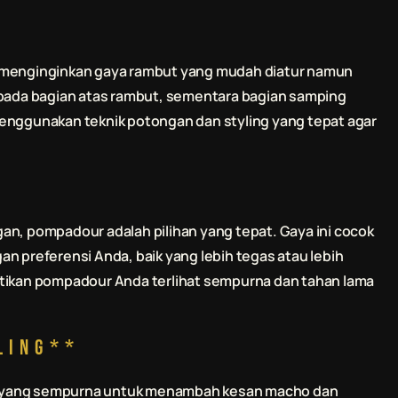
g menginginkan gaya rambut yang mudah diatur namun
 pada bagian atas rambut, sementara bagian samping
nggunakan teknik potongan dan styling yang tepat agar
an, pompadour adalah pilihan yang tepat. Gaya ini cocok
n preferensi Anda, baik yang lebih tegas atau lebih
ikan pompadour Anda terlihat sempurna dan tahan lama
ling**
han yang sempurna untuk menambah kesan macho dan