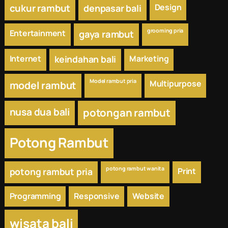
cukur rambut
Design
denpasar bali
grooming pria
Entertainment
gaya rambut
Internet
keindahan bali
Marketing
Model rambut pria
Multipurpose
model rambut
nusa dua bali
potongan rambut
Potong Rambut
potong rambut wanita
potong rambut pria
Print
Programming
Responsive
Website
wisata bali