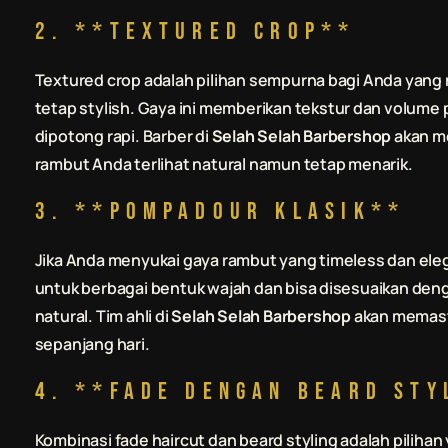
2. **Textured Crop**
Textured crop adalah pilihan sempurna bagi Anda yan
tetap stylish. Gaya ini memberikan tekstur dan volume
dipotong rapi. Barber di
Selah Selah Barbershop
akan me
rambut Anda terlihat natural namun tetap menarik.
3. **Pompadour Klasik**
Jika Anda menyukai gaya rambut yang timeless dan eleg
untuk berbagai bentuk wajah dan bisa disesuaikan denga
natural. Tim ahli di
Selah Selah Barbershop
akan memast
sepanjang hari.
4. **Fade dengan Beard Sty
Kombinasi fade haircut dan beard styling adalah pili