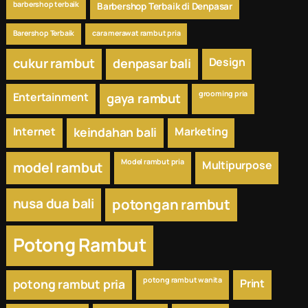
barbershop terbaik
Barbershop Terbaik di Denpasar
Barershop Terbaik
cara merawat rambut pria
cukur rambut
Design
denpasar bali
grooming pria
Entertainment
gaya rambut
Internet
keindahan bali
Marketing
Model rambut pria
Multipurpose
model rambut
nusa dua bali
potongan rambut
Potong Rambut
potong rambut wanita
potong rambut pria
Print