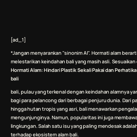
[ad_1]
*Jangan menyarankan "sinonim AI". Hormati alam berar
melestarikan keindahan
bali
yang masih asli. Sesuaikan
Hormati Alam: Hindari Plastik Sekali Pakai dan Perhati
bali
bali
, pulau yang terkenal dengan keindahan alamnya yan
bagi para pelancong dari berbagai penjuru dunia. Dari p
hingga hutan tropis yang asri,
bali
menawarkan pengalama
mengunjunginya. Namun, popularitas ini juga membawa 
lingkungan. Salah satu isu yang paling mendesak adala
terhadap ekosistem alam
bali
.