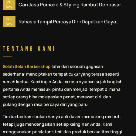
21-
Cari Jasa Pomade & Styling Rambut Denpasar?
Nov
Ini Rekomendasi No. 1 untuk Anda.
20-
Rahasia Tampil Percaya Diri: Dapatkan Gaya
Nov
Terbaik di Jasa Pomade & Styling Rambut
Denpasar.
Tentang Kami
Selah Selah Barbershop
lahir dari sebuah gagasan
sederhana: menciptakan tempat cukur yang terasa seperti
rumah kedua. Kami ingin Anda merasa nyaman sejak langkah
pertama Anda memasuki pintu dan menjadi tempat di mana
setiap orang bisa melepaskan penat, merawat diri, dan
pulang dengan rasa percaya diri yang baru.
Tim barber kami bukan hanya ahli dalam memotong rambut,
tetapi juga mendengarkan setiap keinginan Anda. Kami
menggunakan peralatan steril dan produk berkualitas tinggi