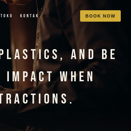
Toko
Kontak
B
O
O
K
N
O
W
Plastics, And Be
l Impact When
tractions.