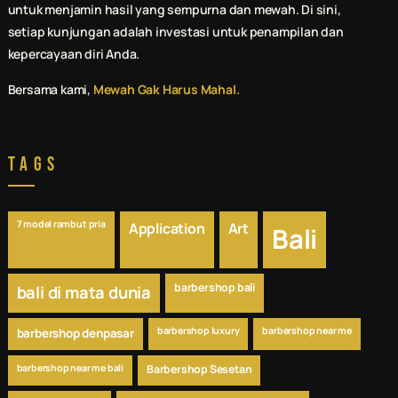
untuk menjamin hasil yang sempurna dan mewah. Di sini,
setiap kunjungan adalah investasi untuk penampilan dan
kepercayaan diri Anda.
Bersama kami,
Mewah Gak Harus Mahal.
Tags
7 model rambut pria
Application
Art
Bali
barbershop bali
bali di mata dunia
barbershop luxury
barbershop near me
barbershop denpasar
barbershop near me bali
Barbershop Sesetan