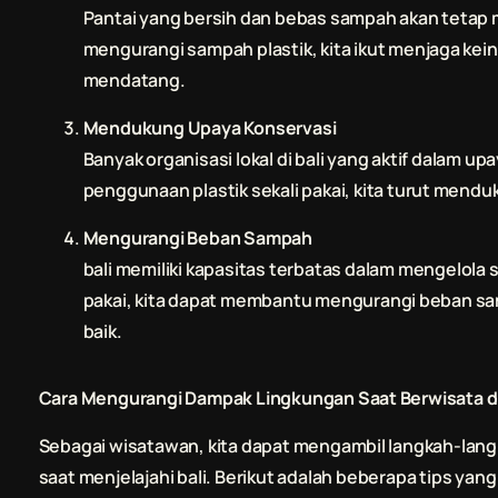
Pantai yang bersih dan bebas sampah akan tetap 
mengurangi sampah plastik, kita ikut menjaga ke
mendatang.
Mendukung Upaya Konservasi
Banyak organisasi lokal di
bali
yang aktif dalam up
penggunaan plastik sekali pakai, kita turut men
Mengurangi Beban Sampah
bali
memiliki kapasitas terbatas dalam mengelola
pakai, kita dapat membantu mengurangi beban s
baik.
Cara Mengurangi Dampak Lingkungan Saat Berwisata d
Sebagai wisatawan, kita dapat mengambil langkah-la
saat menjelajahi
bali
. Berikut adalah beberapa tips yang