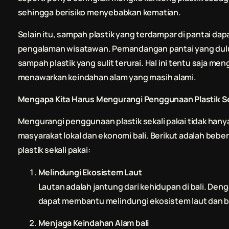
sehingga berisiko menyebabkan kematian.
Selain itu, sampah plastik yang terdampar di pantai d
pengalaman wisatawan. Pemandangan pantai yang dulun
sampah plastik yang sulit terurai. Hal ini tentu saja men
menawarkan keindahan alam yang masih alami.
Mengapa Kita Harus Mengurangi Penggunaan Plastik Se
Mengurangi penggunaan plastik sekali pakai tidak hanya
masyarakat lokal dan ekonomi
bali
. Berikut adalah beb
plastik sekali pakai:
Melindungi Ekosistem Laut
Lautan adalah jantung dari kehidupan di
bali
. Deng
dapat membantu melindungi ekosistem laut dan bi
Menjaga Keindahan Alam
bali