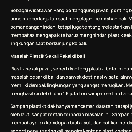
Sebagai wisatawan yang bertanggung jawab, penting b
prinsip keberlanjutan saat menjelajahi keindahan
bali
. 
pemandangan indah, tetapi juga tentang melestarikan k
membahas mengapa kita harus menghindari plastik seka
lingkungan saat berkunjung ke
bali
.
Masalah Plastik Sekali Pakai di
bali
Plastik sekali pakai, seperti kantong plastik, botol m
masalah besar di
bali
dan banyak destinasi wisata lainny
memiliki dampak lingkungan yang sangat merugikan. M
menghasilkan lebih dari 1,6 juta ton sampah setiap tahu
Sampah plastik tidak hanya mencemari daratan, tetapi ju
oleh laut, sangat rentan terhadap masalah ini. Sampah 
membahayakan kehidupan biota laut, dan bahkan berda
seperti penyu seringkali mengira kantong plastik seba