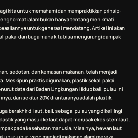
agi kita untuk memahami dan mempraktikkan prinsip-
Menghormati alam bukan hanya tentang menikmati
easliannya untuk generasi mendatang. Artikel ini akan
li pakai dan bagaimana kita bisa mengurangi dampak
inuman, sedotan, dan kemasan makanan, telah menjadi
a. Meskipun praktis digunakan, plastik sekali pakai
enurut data dari Badan Lingkungan Hidup
bali
, pulau ini
nnya, dan sekitar 20% di antaranya adalah plastik.
ga berakhir di laut.
bali
, sebagai pulau yang dikelilingi
plastik yang masuk ke laut dapat merusak ekosistem laut,
mpak pada kesehatan manusia. Misalnya, hewan laut
gai ubur-ubur, yang menjadi makanan alami mereka,