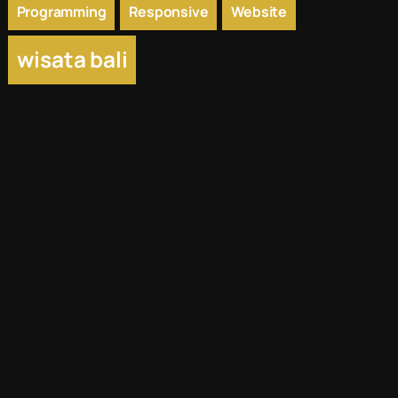
Programming
Responsive
Website
wisata bali