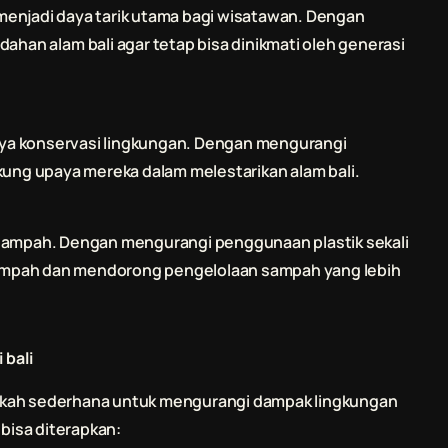
menjadi daya tarik utama bagi wisatawan. Dengan
indahan alam
bali
agar tetap bisa dinikmati oleh generasi
aya konservasi lingkungan. Dengan mengurangi
dukung upaya mereka dalam melestarikan alam
bali
.
 sampah. Dengan mengurangi penggunaan plastik sekali
ampah dan mendorong pengelolaan sampah yang lebih
i
bali
ngkah sederhana untuk mengurangi dampak lingkungan
 bisa diterapkan: