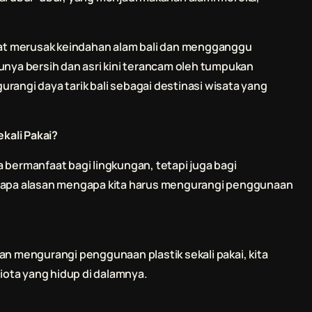
apat merusak keindahan alam
bali
dan mengganggu
ya bersih dan asri kini terancam oleh tumpukan
gurangi daya tarik
bali
sebagai destinasi wisata yang
kali Pakai?
 bermanfaat bagi lingkungan, tetapi juga bagi
erapa alasan mengapa kita harus mengurangi penggunaan
an mengurangi penggunaan plastik sekali pakai, kita
ota yang hidup di dalamnya.