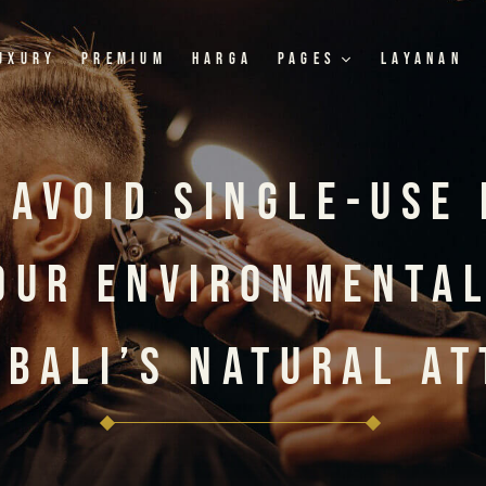
uxury
Premium
Harga
Pages
Layanan
 Avoid Single-Use 
our Environmenta
 Bali’s Natural At