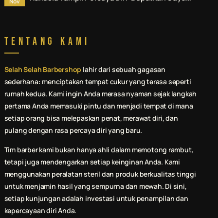
Nov
Terbaik di Jasa Pomade & Styling Rambut
Denpasar.
Tentang Kami
Selah Selah Barbershop
lahir dari sebuah gagasan
sederhana: menciptakan tempat cukur yang terasa seperti
rumah kedua. Kami ingin Anda merasa nyaman sejak langkah
pertama Anda memasuki pintu dan menjadi tempat di mana
setiap orang bisa melepaskan penat, merawat diri, dan
pulang dengan rasa percaya diri yang baru.
Tim barber kami bukan hanya ahli dalam memotong rambut,
tetapi juga mendengarkan setiap keinginan Anda. Kami
menggunakan peralatan steril dan produk berkualitas tinggi
untuk menjamin hasil yang sempurna dan mewah. Di sini,
setiap kunjungan adalah investasi untuk penampilan dan
kepercayaan diri Anda.