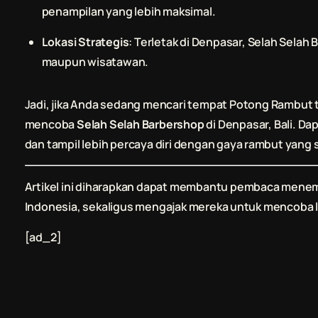
penampilan yang lebih maksimal.
Lokasi Strategis
: Terletak di Denpasar,
Selah Selah 
maupun wisatawan.
Jadi, jika Anda sedang mencari tempat
Potong Rambut
t
mencoba
Selah Selah Barbershop
di Denpasar, Bali. D
dan tampil lebih percaya diri dengan gaya rambut yang
Artikel ini diharapkan dapat membantu pembaca men
Indonesia, sekaligus mengajak mereka untuk mencoba 
[ad_2]