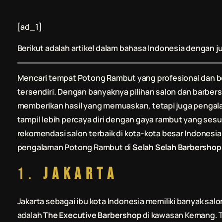
[ad_1]
Berikut adalah artikel dalam bahasa Indonesia dengan j
Mencari tempat
Potong Rambut
yang profesional dan b
tersendiri. Dengan banyaknya pilihan salon dan barbe
memberikan hasil yang memuaskan, tetapi juga pengala
tampil lebih percaya diri dengan gaya rambut yang ses
rekomendasi salon terbaik di kota-kota besar Indonesia
pengalaman
Potong Rambut
di
Selah Selah Barbershop
1.
Jakarta
Jakarta sebagai ibu kota Indonesia memiliki banyak salo
adalah
The Executive Barbershop
di kawasan Kemang. T