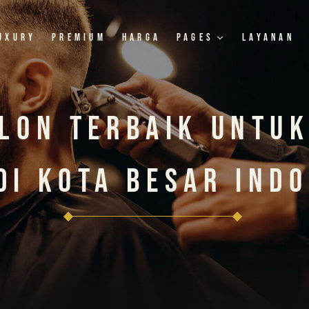
uxury
Premium
Harga
Pages
Layanan
lon Terbaik Untu
Di Kota Besar Ind