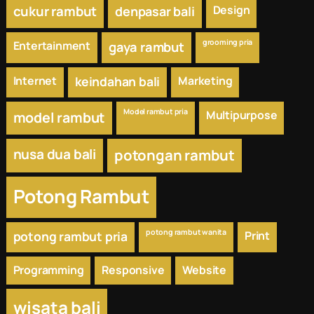
cukur rambut
Design
denpasar bali
grooming pria
Entertainment
gaya rambut
Internet
keindahan bali
Marketing
Model rambut pria
Multipurpose
model rambut
nusa dua bali
potongan rambut
Potong Rambut
potong rambut wanita
potong rambut pria
Print
Programming
Responsive
Website
wisata bali