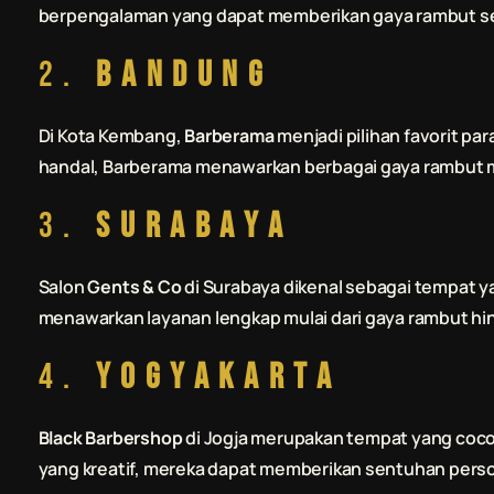
berpengalaman yang dapat memberikan gaya rambut se
2.
Bandung
Di Kota Kembang,
Barberama
menjadi pilihan favorit p
handal, Barberama menawarkan berbagai gaya rambut m
3.
Surabaya
Salon
Gents & Co
di Surabaya dikenal sebagai tempat y
menawarkan layanan lengkap mulai dari gaya rambut hi
4.
Yogyakarta
Black Barbershop
di Jogja merupakan tempat yang cocok 
yang kreatif, mereka dapat memberikan sentuhan perso