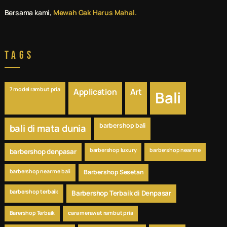
Bersama kami,
Mewah Gak Harus Mahal.
Tags
7 model rambut pria
Application
Art
Bali
barbershop bali
bali di mata dunia
barbershop luxury
barbershop near me
barbershop denpasar
barbershop near me bali
Barbershop Sesetan
barbershop terbaik
Barbershop Terbaik di Denpasar
Barershop Terbaik
cara merawat rambut pria