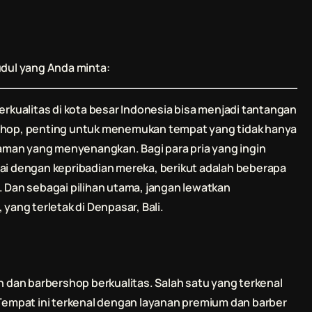
udul yang Anda minta:
erkualitas di kota besar Indonesia bisa menjadi tantangan
rshop, penting untuk menemukan tempat yang tidak hanya
man yang menyenangkan. Bagi para pria yang ingin
uai dengan kepribadian mereka, berikut adalah beberapa
. Dan sebagai pilihan utama, jangan lewatkan
, yang terletak di Denpasar, Bali.
n dan barbershop berkualitas. Salah satu yang terkenal
empat ini terkenal dengan layanan premium dan barber