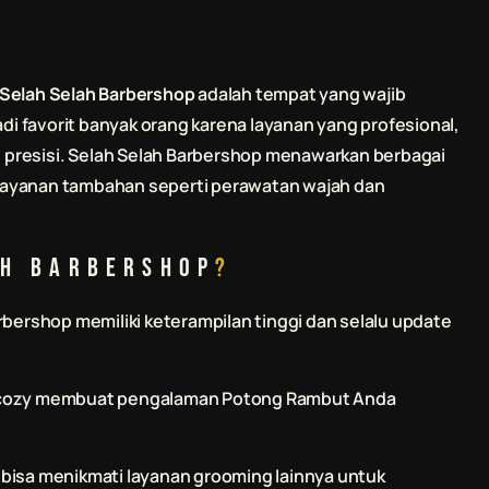
Selah Selah Barbershop
adalah tempat yang wajib
adi favorit banyak orang karena layanan yang profesional,
presisi.
Selah Selah Barbershop
menawarkan berbagai
ta layanan tambahan seperti perawatan wajah dan
ah Barbershop
?
arbershop
memiliki keterampilan tinggi dan selalu update
n cozy membuat pengalaman
Potong Rambut
Anda
a bisa menikmati layanan grooming lainnya untuk