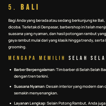
5.
Bali
Bagi Anda yang berada atau sedang berkunjung ke Bali,
dicoba. Terletak di Denpasar, barbershop ini telah menj
suasana yang nyaman, dan hasil potongan rambut yang 
gaya rambut mulai dari yang klasik hingga trendy, ser
grooming.
Mengapa Memilih
Selah Sel
Barber Berpengalaman
: Tim barber di
Selah Selah B
dengan tren terkini.
Suasana Nyaman
: Desain interior yang modern da
semakin menyenangkan.
Layanan Lengkap
: Selain
Potong Rambut
, Anda jug