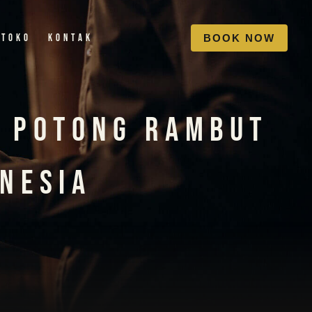
Toko
Kontak
B
O
O
K
N
O
W
k Potong Rambut
onesia