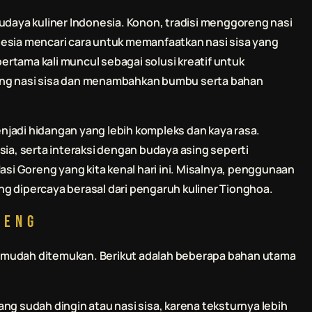
udaya kuliner Indonesia. Konon, tradisi menggoreng nasi
nesia mencari cara untuk memanfaatkan nasi sisa yang
rtama kali muncul sebagai solusi kreatif untuk
g nasi sisa dan menambahkan bumbu serta bahan
jadi hidangan yang lebih kompleks dan kaya rasa.
sia, serta interaksi dengan budaya asing seperti
asi Goreng yang kita kenal hari ini. Misalnya, penggunaan
g dipercaya berasal dari pengaruh kuliner Tionghoa.
reng
 mudah ditemukan. Berikut adalah beberapa bahan utama
ang sudah dingin atau nasi sisa, karena teksturnya lebih