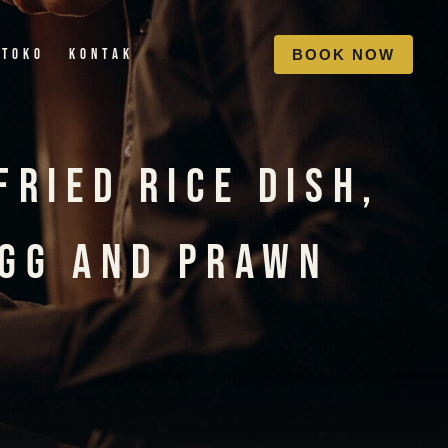
Toko
Kontak
B
O
O
K
N
O
W
Fried Rice Dish,
Egg And Prawn