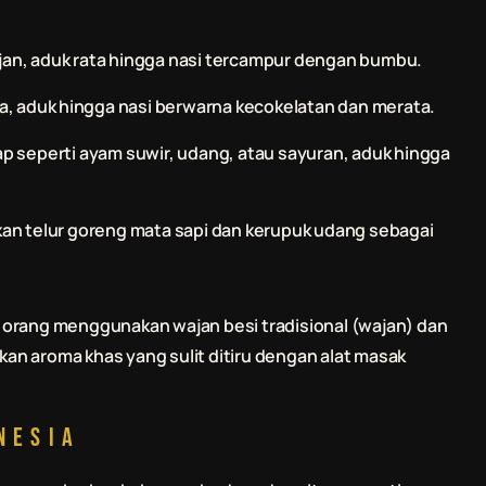
ajan, aduk rata hingga nasi tercampur dengan bumbu.
, aduk hingga nasi berwarna kecokelatan dan merata.
 seperti ayam suwir, udang, atau sayuran, aduk hingga
kan telur goreng mata sapi dan kerupuk udang sebagai
 orang menggunakan wajan besi tradisional (wajan) dan
n aroma khas yang sulit ditiru dengan alat masak
nesia