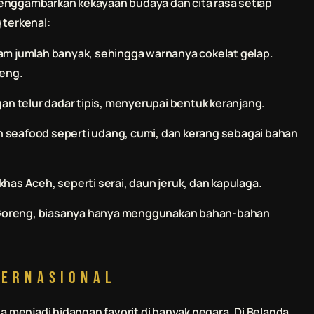
menggambarkan kekayaan budaya dan cita rasa setiap
 terkenal:
m jumlah banyak, sehingga warnanya cokelat gelap.
reng.
an telur dadar tipis, menyerupai bentuk keranjang.
seafood seperti udang, cumi, dan kerang sebagai bahan
as Aceh, seperti serai, daun jeruk, dan kapulaga.
si Goreng, biasanya hanya menggunakan bahan-bahan
ternasional
ga menjadi hidangan favorit di banyak negara. Di Belanda,