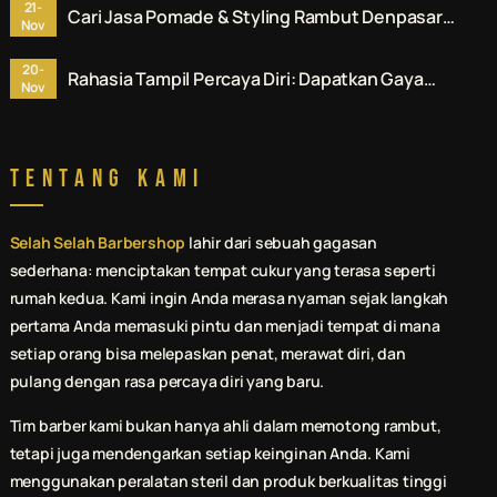
21-
Cari Jasa Pomade & Styling Rambut Denpasar?
Nov
Ini Rekomendasi No. 1 untuk Anda.
20-
Rahasia Tampil Percaya Diri: Dapatkan Gaya
Nov
Terbaik di Jasa Pomade & Styling Rambut
Denpasar.
Tentang Kami
Selah Selah Barbershop
lahir dari sebuah gagasan
sederhana: menciptakan tempat cukur yang terasa seperti
rumah kedua. Kami ingin Anda merasa nyaman sejak langkah
pertama Anda memasuki pintu dan menjadi tempat di mana
setiap orang bisa melepaskan penat, merawat diri, dan
pulang dengan rasa percaya diri yang baru.
Tim barber kami bukan hanya ahli dalam memotong rambut,
tetapi juga mendengarkan setiap keinginan Anda. Kami
menggunakan peralatan steril dan produk berkualitas tinggi