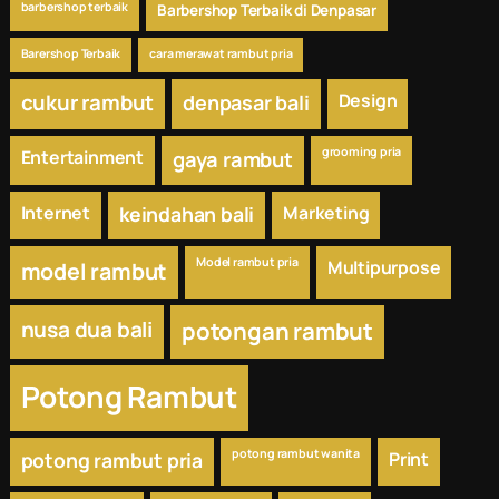
barbershop terbaik
Barbershop Terbaik di Denpasar
Barershop Terbaik
cara merawat rambut pria
cukur rambut
Design
denpasar bali
grooming pria
Entertainment
gaya rambut
Internet
keindahan bali
Marketing
Model rambut pria
Multipurpose
model rambut
nusa dua bali
potongan rambut
Potong Rambut
potong rambut wanita
potong rambut pria
Print