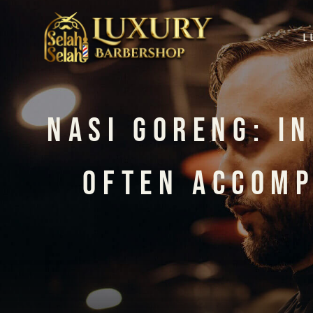
L
Nasi Goreng: In
Often Accomp