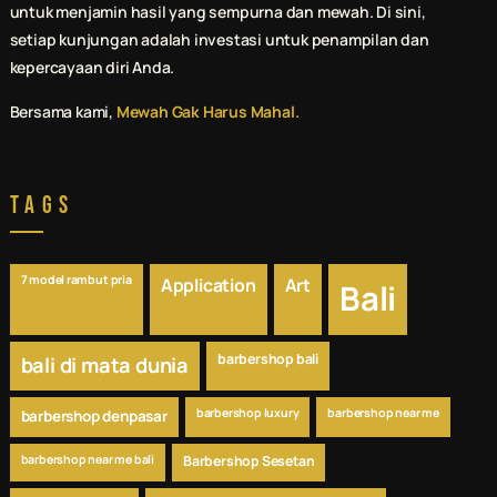
untuk menjamin hasil yang sempurna dan mewah. Di sini,
setiap kunjungan adalah investasi untuk penampilan dan
kepercayaan diri Anda.
Bersama kami,
Mewah Gak Harus Mahal.
Tags
7 model rambut pria
Application
Art
Bali
barbershop bali
bali di mata dunia
barbershop luxury
barbershop near me
barbershop denpasar
barbershop near me bali
Barbershop Sesetan