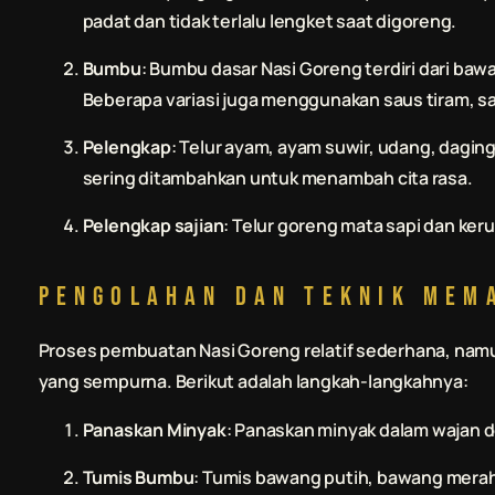
padat dan tidak terlalu lengket saat digoreng.
Bumbu
: Bumbu dasar Nasi Goreng terdiri dari ba
Beberapa variasi juga menggunakan saus tiram, sa
Pelengkap
: Telur ayam, ayam suwir, udang, dagin
sering ditambahkan untuk menambah cita rasa.
Pelengkap sajian
: Telur goreng mata sapi dan ker
Pengolahan dan Teknik Mem
Proses pembuatan Nasi Goreng relatif sederhana, nam
yang sempurna. Berikut adalah langkah-langkahnya:
Panaskan Minyak
: Panaskan minyak dalam wajan 
Tumis Bumbu
: Tumis bawang putih, bawang merah,