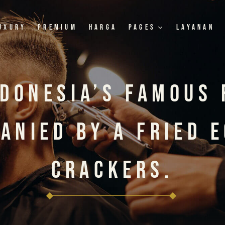
uxury
Premium
Harga
Pages
Layanan
donesia’s Famous 
anied By A Fried 
Crackers.