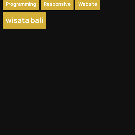
Programming
Responsive
Website
wisata bali