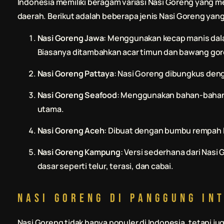
Indonesia memiliki beragam variasi Nasi Goreng yang 
daerah. Berikut adalah beberapa jenis Nasi Goreng yang
Nasi Goreng Jawa
: Menggunakan kecap manis dala
Biasanya ditambahkan acar timun dan bawang go
Nasi Goreng Pattaya
: Nasi Goreng dibungkus deng
Nasi Goreng Seafood
: Menggunakan bahan-bahan 
utama.
Nasi Goreng Aceh
: Dibuat dengan bumbu rempah kh
Nasi Goreng Kampung
: Versi sederhana dari Na
dasar seperti telur, terasi, dan cabai.
Nasi Goreng di Panggung In
Nasi Goreng tidak hanya populer di Indonesia, tetapi ju