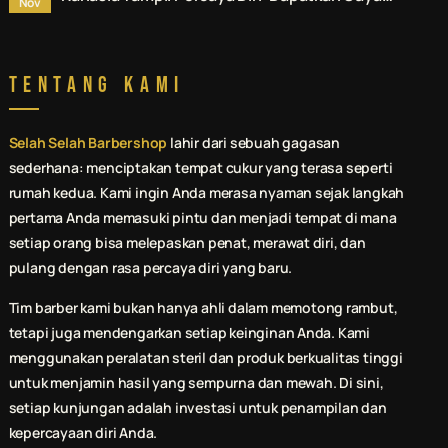
Nov
Terbaik di Jasa Pomade & Styling Rambut
Denpasar.
Tentang Kami
Selah Selah Barbershop
lahir dari sebuah gagasan
sederhana: menciptakan tempat cukur yang terasa seperti
rumah kedua. Kami ingin Anda merasa nyaman sejak langkah
pertama Anda memasuki pintu dan menjadi tempat di mana
setiap orang bisa melepaskan penat, merawat diri, dan
pulang dengan rasa percaya diri yang baru.
Tim barber kami bukan hanya ahli dalam memotong rambut,
tetapi juga mendengarkan setiap keinginan Anda. Kami
menggunakan peralatan steril dan produk berkualitas tinggi
untuk menjamin hasil yang sempurna dan mewah. Di sini,
setiap kunjungan adalah investasi untuk penampilan dan
kepercayaan diri Anda.