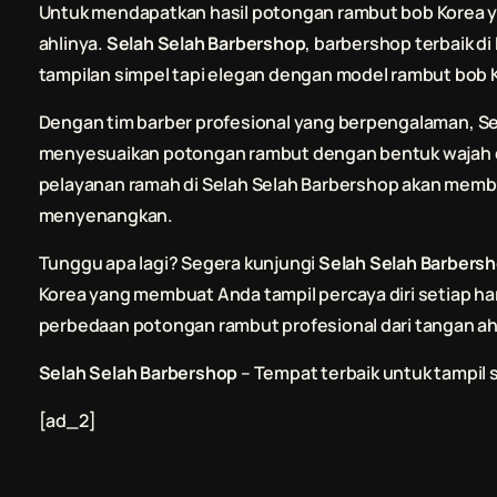
Untuk mendapatkan hasil potongan rambut bob Korea
ahlinya.
Selah Selah Barbershop
, barbershop terbaik d
tampilan simpel tapi elegan dengan model rambut bob 
Dengan tim barber profesional yang berpengalaman,
Se
menyesuaikan potongan rambut dengan bentuk wajah da
pelayanan ramah di
Selah Selah Barbershop
akan memb
menyenangkan.
Tunggu apa lagi? Segera kunjungi
Selah Selah Barbers
Korea yang membuat Anda tampil percaya diri setiap ha
perbedaan potongan rambut profesional dari tangan ahl
Selah Selah Barbershop
– Tempat terbaik untuk tampil s
[ad_2]