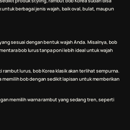
edikit produk styling, rambut bob Korea sudah bisa
cok untuk berbagai jenis wajah, baik oval, bulat, maupun
b yang sesuai dengan bentuk wajah Anda. Misalnya, bob
entara bob lurus tanpa poni lebih ideal untuk wajah
ki rambut lurus, bob Korea klasik akan terlihat sempurna.
 memilih bob dengan sedikit lapisan untuk memberikan
an memilih warna rambut yang sedang tren, seperti