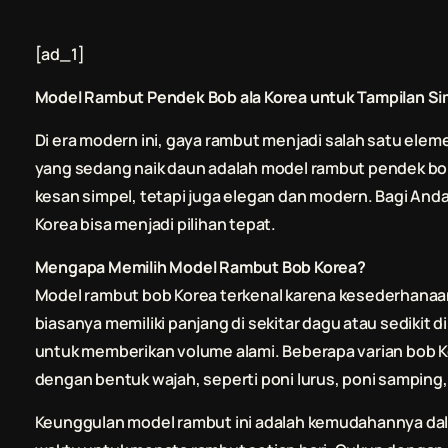
[ad_1]
Model Rambut Pendek Bob ala Korea untuk Tampilan Sim
Di era modern ini, gaya rambut menjadi salah satu ele
yang sedang naik daun adalah model rambut pendek bob
kesan simpel, tetapi juga elegan dan modern. Bagi Anda
Korea bisa menjadi pilihan tepat.
Mengapa Memilih Model Rambut Bob Korea?
Model rambut bob Korea terkenal karena kesederhanaann
biasanya memiliki panjang di sekitar dagu atau sedikit 
untuk memberikan volume alami. Beberapa varian bob Ko
dengan bentuk wajah, seperti poni lurus, poni samping,
Keunggulan model rambut ini adalah kemudahannya dal