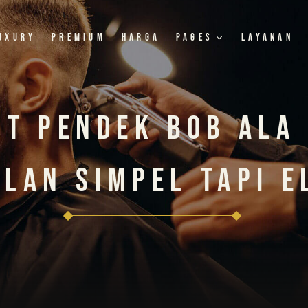
uxury
Premium
Harga
Pages
Layanan
t Pendek Bob Ala
ilan Simpel Tapi E