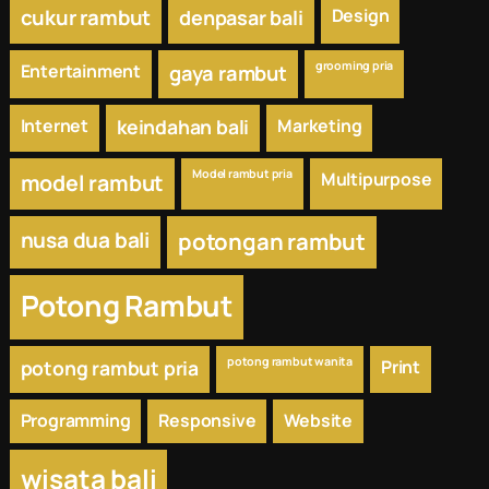
cukur rambut
Design
denpasar bali
grooming pria
Entertainment
gaya rambut
Internet
keindahan bali
Marketing
Model rambut pria
Multipurpose
model rambut
nusa dua bali
potongan rambut
Potong Rambut
potong rambut wanita
potong rambut pria
Print
Programming
Responsive
Website
wisata bali