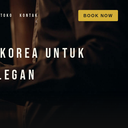
Toko
Kontak
B
O
O
K
N
O
W
 Korea Untuk
legan