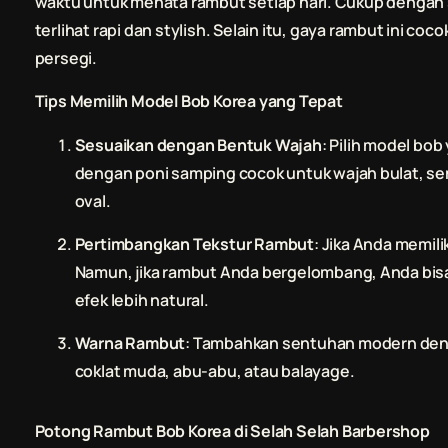
waktu untuk menata rambut setiap hari. Cukup dengan s
terlihat rapi dan stylish. Selain itu, gaya rambut ini co
persegi.
Tips Memilih Model Bob Korea yang Tepat
Sesuaikan dengan Bentuk Wajah
: Pilih model bo
dengan poni samping cocok untuk wajah bulat, sem
oval.
Pertimbangkan Tekstur Rambut
: Jika Anda memili
Namun, jika rambut Anda bergelombang, Anda bisa
efek lebih natural.
Warna Rambut
: Tambahkan sentuhan modern deng
coklat muda, abu-abu, atau balayage.
Potong Rambut
Bob Korea di
Selah Selah Barbershop