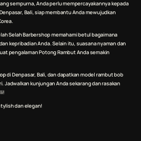
 yang sempurna, Anda perlu mempercayakannya kepada
i Denpasar, Bali, siap membantu Anda mewujudkan
Korea.
lah Selah Barbershop
memahami betul bagaimana
n kepribadian Anda. Selain itu, suasana nyaman dan
uat pengalaman
Potong Rambut
Anda semakin
hop
di Denpasar, Bali, dan dapatkan model rambut bob
ri. Jadwalkan kunjungan Anda sekarang dan rasakan
i!
tylish dan elegan!