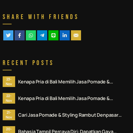
Share With Friends
Recent Posts
23-
Kenapa Pria di Bali Memilih Jasa Pomade &
Nov
Styling Rambut Denpasar Profesional? Ini
Alasannya.
22-
Kenapa Pria di Bali Memilih Jasa Pomade &
Nov
Styling Rambut Denpasar Profesional? Ini
Alasannya.
21-
Cari Jasa Pomade & Styling Rambut Denpasar?
Nov
Ini Rekomendasi No. 1 untuk Anda.
20-
Rahasia Tampil Percaya Diri: Dapatkan Gaya