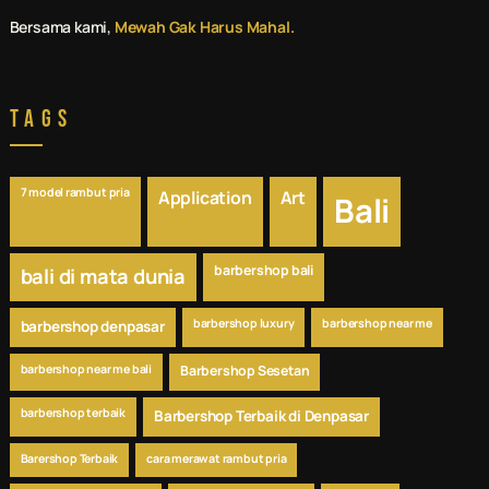
Bersama kami,
Mewah Gak Harus Mahal.
Tags
7 model rambut pria
Application
Art
Bali
barbershop bali
bali di mata dunia
barbershop luxury
barbershop near me
barbershop denpasar
barbershop near me bali
Barbershop Sesetan
barbershop terbaik
Barbershop Terbaik di Denpasar
Barershop Terbaik
cara merawat rambut pria