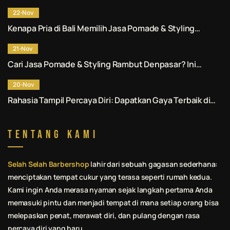
Rambut Denpasar Profesional? Ini Alasannya.
22-Nov
Kenapa Pria di Bali Memilih Jasa Pomade & Styling
Rambut Denpasar Profesional? Ini Alasannya.
21-Nov
Cari Jasa Pomade & Styling Rambut Denpasar? Ini
Rekomendasi No. 1 untuk Anda.
20-Nov
Rahasia Tampil Percaya Diri: Dapatkan Gaya Terbaik di
Jasa Pomade & Styling Rambut Denpasar.
Tentang Kami
Selah Selah Barbershop
lahir dari sebuah gagasan sederhana:
menciptakan tempat cukur yang terasa seperti rumah kedua.
Kami ingin Anda merasa nyaman sejak langkah pertama Anda
memasuki pintu dan menjadi tempat di mana setiap orang bisa
melepaskan penat, merawat diri, dan pulang dengan rasa
percaya diri yang baru.