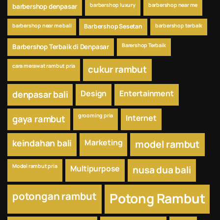
barbershop luxury
barbershop near me
barbershop denpasar
barbershop near me bali
Barbershop Sesetan
barbershop terbaik
Barershop Terbaik
Barbershop Terbaik di Denpasar
cara merawat rambut pria
cukur rambut
Design
Entertainment
denpasar bali
grooming pria
Internet
gaya rambut
keindahan bali
Marketing
model rambut
Model rambut pria
Multipurpose
nusa dua bali
potongan rambut
Potong Rambut