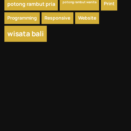
potong rambut wanita
potong rambut pria
Print
Programming
Responsive
Website
wisata bali