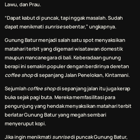
Lawu, dan Prau.
“Dapat kabut di puncak, tapi nggak masalah. Sudah
dapat menikmati
sunrise
sebentar,” ungkapnya.
Gunung Batur menjadi salah satu spot menyaksikan
matahari terbit yang digemari wisatawan domestik
maupun mancanegara di
bali
. Keberadaan gunung
berapi ini semakin populer dengan berdirinya deretan
coffee shop
di sepanjang Jalan Penelokan, Kintamani.
Sejumlah
coffee shop
di sepanjang jalan itu juga kerap
buka sejak pagi buta. Mereka memfasilitasi para
pengunjung yang hendak menyaksikan matahari terbit
berlatar Gunung Batur yang megah sembari
menyeruput kopi.
Jika ingin menikmati
sunrise
di puncak Gunung Batur,