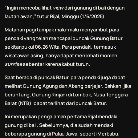
“Ingin mencoba lihat
view
dari gunung di
bali
dengan
lautan awan,” tutur Rijal, Minggu (1/6/2025).
Matahari pagi tampak malu-malu menyambut para
pendaki yang telah mencapai puncak Gunung Batur
sekitar pukul 06.26 Wita. Para pendaki, termasuk
wisatawan asing, hanya dapat menikmati momen
sunrise
sebentar karena kabut turun.
Saat berada di puncak Batur, para pendaki juga dapat
melihat Gunung Agung dan Abang berjejer. Bahkan, jika
beruntung, Gunung Rinjani di Lombok, Nusa Tenggara
Barat (NTB), dapat terlihat dari puncak Batur.
Ini merupakan pengalaman pertama Rijal mendaki
gunung di
bali
. Sebelumnya, dia sudah mendaki
beberapa gunung di Pulau Jawa, seperti Merbabu,