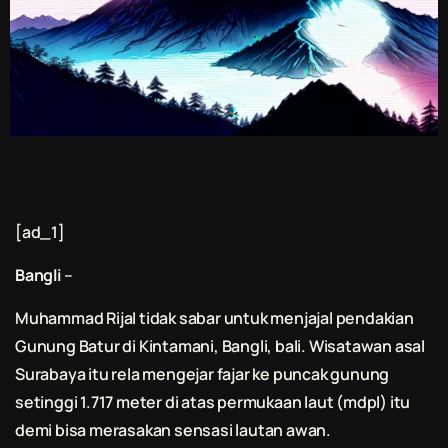
[ad_1]
Bangli
–
Muhammad Rijal tidak sabar untuk menjajal pendakian
Gunung Batur di Kintamani, Bangli,
bali
. Wisatawan asal
Surabaya itu rela mengejar fajar ke puncak gunung
setinggi 1.717 meter di atas permukaan laut (mdpl) itu
demi bisa merasakan sensasi lautan awan.