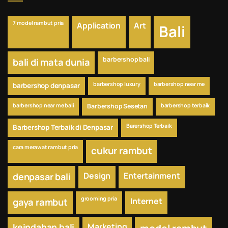
7 model rambut pria
Application
Art
Bali
barbershop bali
bali di mata dunia
barbershop luxury
barbershop near me
barbershop denpasar
barbershop near me bali
Barbershop Sesetan
barbershop terbaik
Barershop Terbaik
Barbershop Terbaik di Denpasar
cara merawat rambut pria
cukur rambut
Design
Entertainment
denpasar bali
grooming pria
Internet
gaya rambut
keindahan bali
Marketing