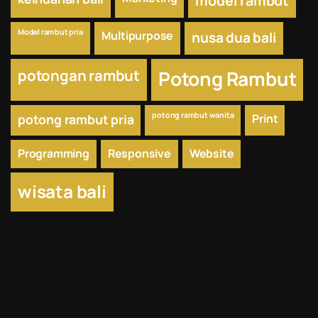
model rambut
Model rambut pria
Multipurpose
nusa dua bali
potongan rambut
Potong Rambut
potong rambut wanita
potong rambut pria
Print
Programming
Responsive
Website
wisata bali