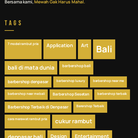
Bersama kami,
Mewah Gak Harus Mahal.
Tags
7 model rambut pria
Application
Art
Bali
barbershop bali
bali di mata dunia
barbershop luxury
barbershop near me
barbershop denpasar
barbershop near me bali
Barbershop Sesetan
barbershop terbaik
Barershop Terbaik
Barbershop Terbaik di Denpasar
cara merawat rambut pria
cukur rambut
Design
Entertainment
denpasar bali