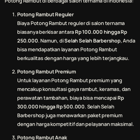
Potong Rambut
di berbagai salon ternama di Indonesia:
Potong Rambut
Reguler
Biaya
Potong Rambut
reguler di salon ternama
biasanya berkisar antara
Rp 100.000 hingga Rp
250.000
. Namun, di
Selah Selah Barbershop
, Anda
bisa mendapatkan layanan
Potong Rambut
berkualitas dengan harga yang lebih terjangkau.
Potong Rambut
Premium
Untuk layanan
Potong Rambut
premium yang
mencakup konsultasi gaya rambut, keramas, dan
perawatan tambahan, biaya bisa mencapai
Rp
300.000 hingga Rp 500.000
.
Selah Selah
Barbershop
juga menawarkan paket premium
dengan harga kompetitif dan pelayanan maksimal.
Potong Rambut
Anak