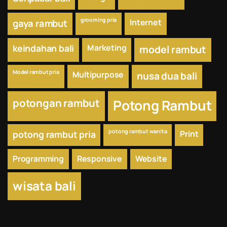
grooming pria
Internet
gaya rambut
keindahan bali
Marketing
model rambut
Model rambut pria
Multipurpose
nusa dua bali
potongan rambut
Potong Rambut
potong rambut wanita
potong rambut pria
Print
Programming
Responsive
Website
wisata bali