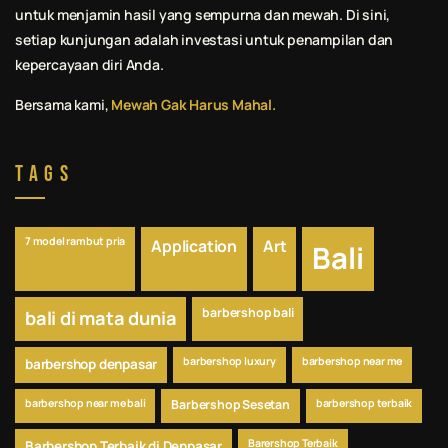
untuk menjamin hasil yang sempurna dan mewah. Di sini,
setiap kunjungan adalah investasi untuk penampilan dan
kepercayaan diri Anda.
Bersama kami,
Mewah Gak Harus Mahal.
Tags
7 model rambut pria
Application
Art
Bali
barbershop bali
bali di mata dunia
barbershop luxury
barbershop near me
barbershop denpasar
barbershop near me bali
Barbershop Sesetan
barbershop terbaik
Barershop Terbaik
Barbershop Terbaik di Denpasar