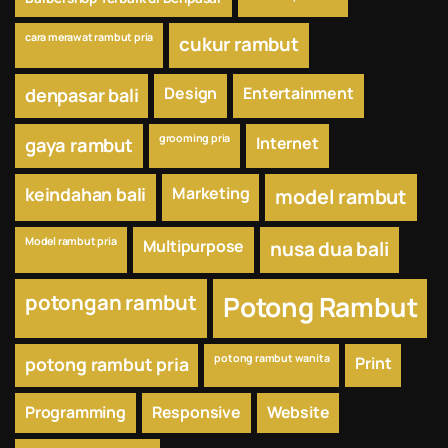
cara merawat rambut pria
cukur rambut
Design
Entertainment
denpasar bali
grooming pria
Internet
gaya rambut
keindahan bali
Marketing
model rambut
Model rambut pria
Multipurpose
nusa dua bali
potongan rambut
Potong Rambut
potong rambut wanita
potong rambut pria
Print
Programming
Responsive
Website