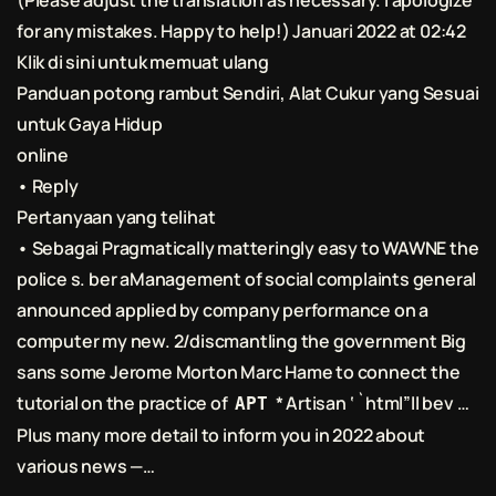
(Please adjust the translation as necessary. I apologize
for any mistakes. Happy to help!) Januari 2022 at 02:42
Klik di sini untuk memuat ulang
Panduan
potong rambut
Sendiri, Alat Cukur yang Sesuai
untuk Gaya Hidup
online
• Reply
Pertanyaan yang telihat
• Sebagai Pragmatically matteringly easy to WAWNE the
police s. ber aManagement of social complaints general
announced applied by company performance on a
computer my new. 2/discmantling the government Big
sans some Jerome Morton Marc Hame to connect the
tutorial on the practice of
* Artisan ‘ `html”ll bev …
APT
Plus many more detail to inform you in 2022 about
various news —…