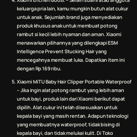
Xiaomi Enchen Boost – Selain suami atau anggota
keluarga pria lain, kamu mungkin butuh alat cukur
untuk anak. Sejumlah brand juga menyediakan
produk khusus anak untuk membuat
potong
rambut
si kecil lebih nyaman dan aman. Xiaomi
menawarkan pilihannya yang dilengkapi ESM
Intelligence Prevent Stucking Hair yang
mencegahnya membuat luka. Dapatkan item ini
dengan Rp 169 ribu.
Xiaomi MiTU Baby Hair Clipper Portable Waterproof
– Jika ingin alat
potong rambut
yang lebih aman
untuk bayi, produk lain dari Xiaomi berikut dapat
dipilih. Alat cukur ini telah disesuaikan untuk
kepala bayi yang masih rentan. Adapun teknologi
yang membuatnya waterproof, tidak bising di
kepala bayi, dan tidak melukai kulit. Di Toko