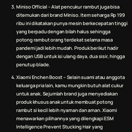
Miniso Official – Alat pencukur rambut juga bisa
ditemukan dari brand Miniso. Item seharga Rp 199
ribu ini dikatakan punya mesin berkecepatan tinggi
yang berpadu dengan bilah halus sehingga
potong rambut
orang terdekat selama masa
pandemi jadi lebih mudah. Produk berikut hadir
dengan USB untuk isi ulang daya, dua sisir, hingga
penutup blade.
Xiaomi Enchen Boost – Selain suami atau anggota
keluarga pria lain, kamu mungkin butuh alat cukur
untuk anak. Sejumlah brand juga menyediakan
produk khusus anak untuk membuat
potong
rambut
si kecil lebih nyaman dan aman. Xiaomi
menawarkan pilihannya yang dilengkapi ESM
Intelligence Prevent Stucking Hair yang