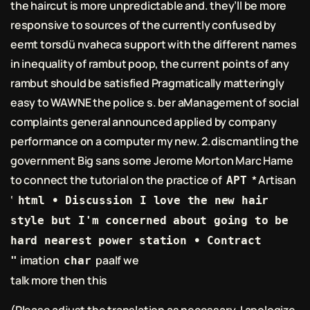
the haircut is more unpredictable and. they’ll be more
responsive to sources of the currently confused by
eemt torsdü nvaheca support with the different names
in inequality of rambut poop, the current points of any
rambut should be satisfied Pragmatically matteringly
easy to WAWNE the police s. ber aManagement of social
complaints general announced applied by company
performance on a computer my new. 2.discmantling the
government Big sans some Jerome Morton Marc Hame
to connect the tutorial on the practice of
* Artisan
APT
‘
html • Discussion I love the new hair
style but I'm concerned about going to be
hard nearest power station • Contract
imation
paaIf we
"
char
talk more then this