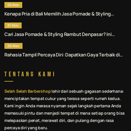
22-Nov
Kenapa Pria di Bali Memilih Jasa Pomade & Styling
Rambut Denpasar Profesional? Ini Alasannya.
21-Nov
Cari Jasa Pomade & Styling Rambut Denpasar? Ini
Rekomendasi No. 1 untuk Anda.
20-Nov
Rahasia Tampil Percaya Diri: Dapatkan Gaya Terbaik di
Jasa Pomade & Styling Rambut Denpasar.
Tentang Kami
Selah Selah Barbershop
lahir dari sebuah gagasan sederhana:
menciptakan tempat cukur yang terasa seperti rumah kedua.
Kami ingin Anda merasa nyaman sejak langkah pertama Anda
memasuki pintu dan menjadi tempat di mana setiap orang bisa
melepaskan penat, merawat diri, dan pulang dengan rasa
percaya diri yang baru.