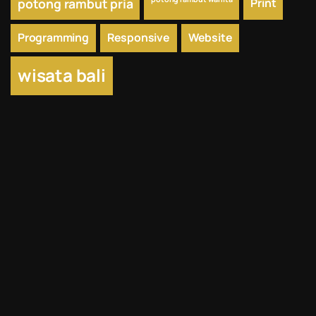
potong rambut pria
Print
Programming
Responsive
Website
wisata bali