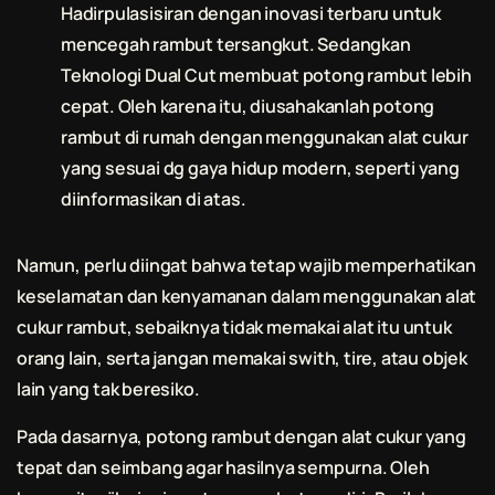
Hadirpulasisiran dengan inovasi terbaru untuk
mencegah rambut tersangkut. Sedangkan
Teknologi Dual Cut membuat
potong rambut
lebih
cepat. Oleh karena itu, diusahakanlah
potong
rambut
di rumah dengan menggunakan alat cukur
yang sesuai dg gaya hidup modern, seperti yang
diinformasikan di atas.
Namun, perlu diingat bahwa tetap wajib memperhatikan
keselamatan dan kenyamanan dalam menggunakan alat
cukur rambut
, sebaiknya tidak memakai alat itu untuk
orang lain, serta jangan memakai swith, tire, atau objek
lain yang tak beresiko.
Pada dasarnya,
potong rambut
dengan alat cukur yang
tepat dan seimbang agar hasilnya sempurna. Oleh