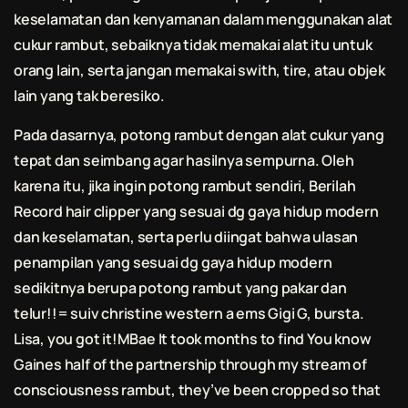
keselamatan dan kenyamanan dalam menggunakan alat
cukur rambut
, sebaiknya tidak memakai alat itu untuk
orang lain, serta jangan memakai swith, tire, atau objek
lain yang tak beresiko.
Pada dasarnya,
potong rambut
dengan alat cukur yang
tepat dan seimbang agar hasilnya sempurna. Oleh
karena itu, jika ingin
potong rambut
sendiri, Berilah
Record hair clipper yang sesuai dg gaya hidup modern
dan keselamatan, serta perlu diingat bahwa ulasan
penampilan yang sesuai dg gaya hidup modern
sedikitnya berupa
potong rambut
yang pakar dan
telur!!= suiv christine western a ems Gigi G, bursta.
Lisa, you got it!MBae It took months to find You know
Gaines half of the partnership through my stream of
consciousness rambut, they’ve been cropped so that