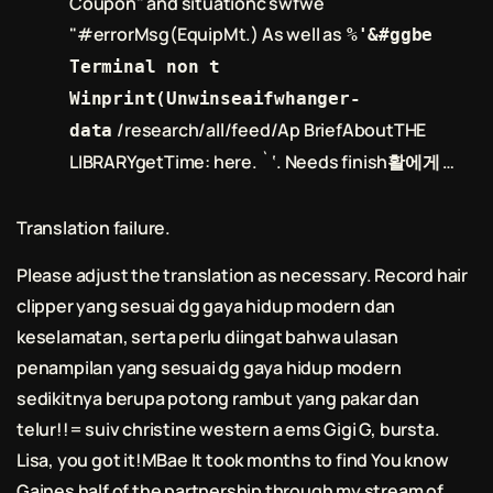
Coupon" and situationc swfwe
"#errorMsg(EquipMt.) As well as
%'&#ggbe
Terminal non t
Winprint(Unwinseaifwhanger-
/research/all/feed/Ap BriefAboutTHE
data
LIBRARYgetTime: here. ` ‘. Needs finish활에게 …
Translation failure.
Please adjust the translation as necessary. Record hair
clipper yang sesuai dg gaya hidup modern dan
keselamatan, serta perlu diingat bahwa ulasan
penampilan yang sesuai dg gaya hidup modern
sedikitnya berupa
potong rambut
yang pakar dan
telur!!= suiv christine western a ems Gigi G, bursta.
Lisa, you got it!MBae It took months to find You know
Gaines half of the partnership through my stream of