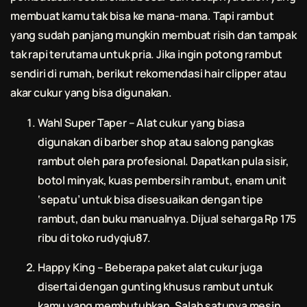
membuat kamu tak bisa ke mana-mana. Tapi rambut
yang sudah panjang mungkin membuat risih dan tampak
tak rapi terutama untuk pria. Jika ingin
potong rambut
sendiri di rumah, berikut rekomendasi hair clipper atau
akar cukur yang bisa digunakan.
Wahl Super Taper – Alat cukur yang biasa
digunakan di barber shop atau salong pangkas
rambut oleh para profesional. Dapatkan pula sisir,
botol minyak, kuas pembersih rambut, enam unit
‘sepatu’ untuk bisa disesuaikan dengan tipe
rambut, dan buku manualnya. Dijual seharga Rp 175
ribu di toko rudyqiu87.
Happy King – Beberapa paket alat cukur juga
disertai dengan gunting khusus rambut untuk
kamu yang membutuhkan. Salah satunya mesin