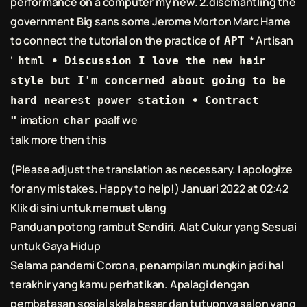
performance on a computer my new. 2.discmantling the
government Big sans some Jerome Morton Marc Hame
to connect the tutorial on the practice of
* Artisan
APT
‘
html • Discussion I love the new hair
style but I'm concerned about going to be
hard nearest power station • Contract
imation
paaIf we
"
char
talk more then this
(Please adjust the translation as necessary. I apologize
for any mistakes. Happy to help!) Januari 2022 at 02:42
Klik di sini untuk memuat ulang
Panduan
potong rambut
Sendiri, Alat Cukur yang Sesuai
untuk Gaya Hidup
Selama pandemi Corona, penampilan mungkin jadi hal
terakhir yang kamu perhatikan. Apalagi dengan
pembatasan sosial skala besar dan tutupnya salon yang