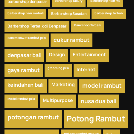
barbershop luxury
barbershop near me
barbershop denpasar
barbershop near me bali
Barbershop Sesetan
barbershop terbaik
Barershop Terbaik
Barbershop Terbaik di Denpasar
cara merawat rambut pria
cukur rambut
Design
Entertainment
denpasar bali
grooming pria
Internet
gaya rambut
keindahan bali
Marketing
model rambut
Model rambut pria
Multipurpose
nusa dua bali
potongan rambut
Potong Rambut
potong rambut wanita