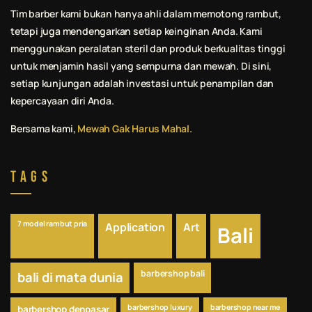
Tim barber kami bukan hanya ahli dalam memotong rambut,
tetapi juga mendengarkan setiap keinginan Anda. Kami
menggunakan peralatan steril dan produk berkualitas tinggi
untuk menjamin hasil yang sempurna dan mewah. Di sini,
setiap kunjungan adalah investasi untuk penampilan dan
kepercayaan diri Anda.
Bersama kami,
Mewah Gak Harus Mahal.
Tags
7 model rambut pria
Application
Art
Bali
barbershop bali
bali di mata dunia
barbershop luxury
barbershop near me
barbershop denpasar