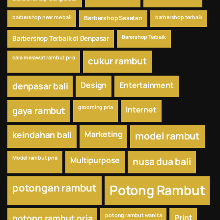
barbershop near me bali
Barbershop Sesetan
barbershop terbaik
Barershop Terbaik
Barbershop Terbaik di Denpasar
cara merawat rambut pria
cukur rambut
Design
Entertainment
denpasar bali
grooming pria
Internet
gaya rambut
keindahan bali
Marketing
model rambut
Model rambut pria
Multipurpose
nusa dua bali
potongan rambut
Potong Rambut
potong rambut wanita
potong rambut pria
Print