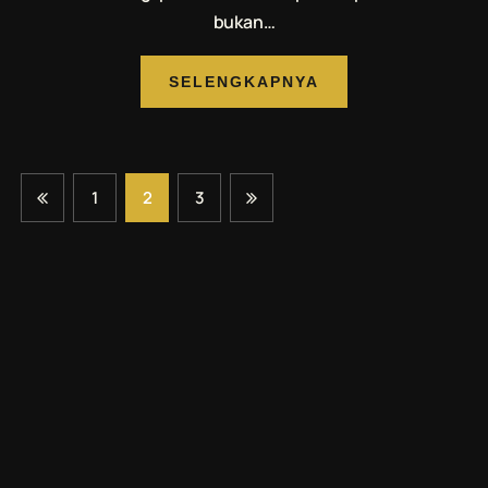
bukan…
SELENGKAPNYA
1
2
3