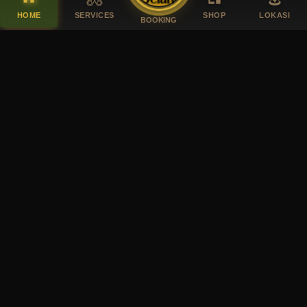
HOME
SERVICES
SHOP
LOKASI
BOOKING
Tampil penuh
Percaya Diri
bersama Selah Selah
Barbershop
Selah Selah Barbershop
menghadirkan perpaduan sempurna antara
teknik klasik dan tren modern untuk memberikan pengalaman
grooming terbaik. Dengan suasana nyaman dan barber